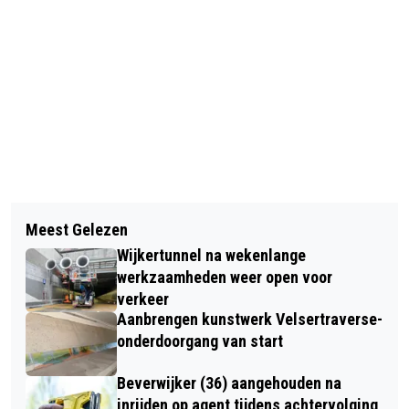
Vorig artikel
Volgend artikel
MAGISCH DAGJE OP BEVERWIJKSE
Meest Gelezen
ALLE EENDJES ‘ZWOMMEN’ IN HET
BAZAAR MET ROB EN EMIEL
Wijkertunnel na wekenlange
WATER
werkzaamheden weer open voor
verkeer
Aanbrengen kunstwerk Velsertraverse-
onderdoorgang van start
Beverwijker (36) aangehouden na
inrijden op agent tijdens achtervolging