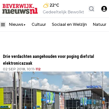
22
°C
Gedeeltelijk Bewolkt
Nieuws
Cultuur
Sociaal en Welzijn
Natuur
▼
Drie verdachten aangehouden voor poging diefstal
elektronicazaak
02 SEP 2018, 10:11
•
112