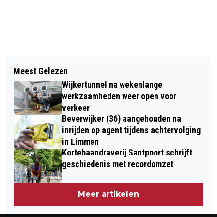
Vorig artikel
Volgend artikel
HEEMSKERKER (26) EN BEVERWIJKER
Meest Gelezen
SPORTKAMPIOENEN GEZOCHT VOOR
(18) OVERLEDEN BIJ EENZIJDIG
Wijkertunnel na wekenlange
BEVERWIJKS SPORTGALA 2026
ONGEVAL OP N245
werkzaamheden weer open voor
verkeer
Beverwijker (36) aangehouden na
inrijden op agent tijdens achtervolging
in Limmen
Kortebaandraverij Santpoort schrijft
geschiedenis met recordomzet
Meer artikelen