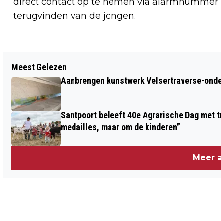
direct contact op te nemen via alarmnummer 11
terugvinden van de jongen.
Vorig artikel
Meest Gelezen
SPORTKAMPIOENEN GEZOCHT VOOR
Aanbrengen kunstwerk Velsertraverse-onde
BEVERWIJKS SPORTGALA 2026
Santpoort beleeft 40e Agrarische Dag met tr
medailles, maar om de kinderen”
Meer a