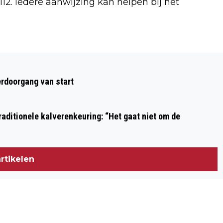
2. Iedere aanwijzing kan helpen bij het
Volgend artikel
GROTE ZOEKACTIE NAAR VERMISTE
rdoorgang van start
MILAN UIT HEEMSKERK NOG ZONDER
RESULTAAT
aditionele kalverenkeuring: “Het gaat niet om de
rtikelen