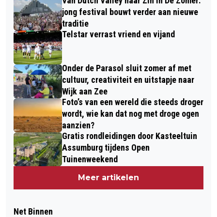
Van Dutch Valley naar Zin In De Zomer:
jong festival bouwt verder aan nieuwe
traditie
Telstar verrast vriend en vijand
Onder de Parasol sluit zomer af met
cultuur, creativiteit en uitstapje naar
Wijk aan Zee
Foto’s van een wereld die steeds droger
wordt, wie kan dat nog met droge ogen
aanzien?
Gratis rondleidingen door Kasteeltuin
Assumburg tijdens Open
Tuinenweekend
Meer artikelen
Net Binnen