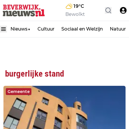
19
°C
Bewolkt
Nieuws
Cultuur
Sociaal en Welzijn
Natuur
▼
burgerlijke stand
Gemeente