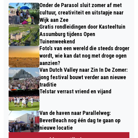
Onder de Parasol sluit zomer af met
cultuur, creativiteit en uitstapje naar
Wijk aan Zee
Gratis rondleidingen door Kasteeltuin
Assumburg tijdens Open
Tuinenweekend
Foto’s van een wereld die steeds droger
wordt, wie kan dat nog met droge ogen
aanzien?
Van Dutch Valley naar Zin In De Zomer:
jong festival bouwt verder aan nieuwe
traditie
Telstar verrast vriend en vijand
Van de haven naar Parallelweg:
BeverBeach nog één dag te gaan op
nieuwe locatie