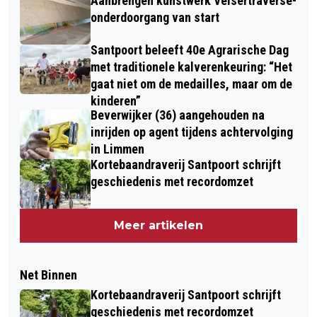
Aanbrengen kunstwerk Velsertraverse-
onderdoorgang van start
Santpoort beleeft 40e Agrarische Dag
met traditionele kalverenkeuring: “Het
gaat niet om de medailles, maar om de
kinderen”
Beverwijker (36) aangehouden na
inrijden op agent tijdens achtervolging
in Limmen
Kortebaandraverij Santpoort schrijft
geschiedenis met recordomzet
Meer artikelen
Net Binnen
Kortebaandraverij Santpoort schrijft
geschiedenis met recordomzet