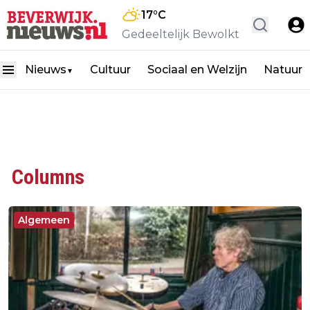
17
°C
Gedeeltelijk Bewolkt
Nieuws
Cultuur
Sociaal en Welzijn
Natuur
▼
Columns
Algemeen