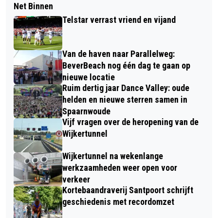
Net Binnen
Telstar verrast vriend en vijand
Van de haven naar Parallelweg:
BeverBeach nog één dag te gaan op
nieuwe locatie
Ruim dertig jaar Dance Valley: oude
helden en nieuwe sterren samen in
Spaarnwoude
Vijf vragen over de heropening van de
Wijkertunnel
Wijkertunnel na wekenlange
werkzaamheden weer open voor
verkeer
Kortebaandraverij Santpoort schrijft
geschiedenis met recordomzet