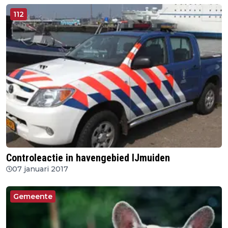
112
Controleactie in havengebied IJmuiden
07 januari 2017
Gemeente