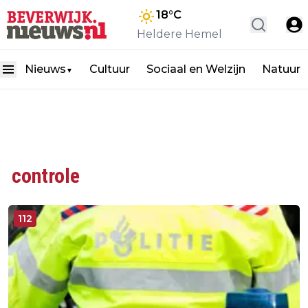
18
°C
Heldere Hemel
Nieuws
Cultuur
Sociaal en Welzijn
Natuur
▼
controle
112