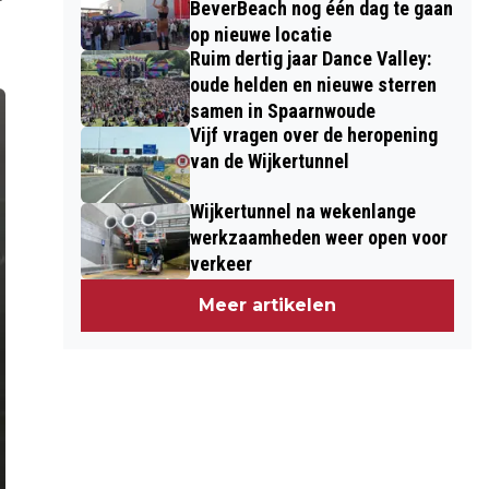
BeverBeach nog één dag te gaan
op nieuwe locatie
Ruim dertig jaar Dance Valley:
oude helden en nieuwe sterren
samen in Spaarnwoude
Vijf vragen over de heropening
van de Wijkertunnel
Wijkertunnel na wekenlange
werkzaamheden weer open voor
verkeer
Meer artikelen