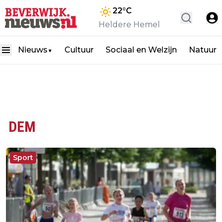
22
°C
Heldere Hemel
Nieuws
Cultuur
Sociaal en Welzijn
Natuur
▼
DEM
Sport