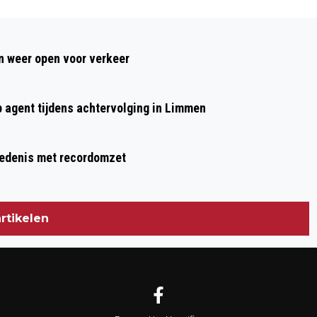
Volgend artikel
VERMISTE EN GEVONDEN DIEREN
 weer open voor verkeer
DIERENAMBULANCE KENNEMERLAND EN
AMIVEDI 27/1/2025
p agent tijdens achtervolging in Limmen
hiedenis met recordomzet
rtikelen