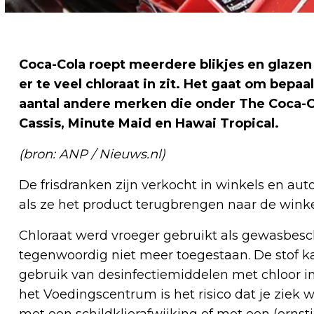
Coca-Cola roept meerdere blikjes en glazen 
er te veel chloraat in zit. Het gaat om bep
aantal andere merken die onder The Coca-C
Cassis, Minute Maid en Hawai Tropical.
(bron: ANP / Nieuws.nl)
De frisdranken zijn verkocht in winkels en a
als ze het product terugbrengen naar de wink
Chloraat werd vroeger gebruikt als gewasbes
tegenwoordig niet meer toegestaan. De stof ka
gebruik van desinfectiemiddelen met chloor in
het Voedingscentrum is het risico dat je ziek 
met een schildklierafwijking of met een (ernst