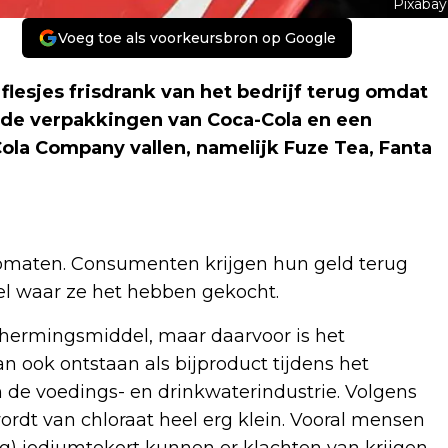
Pixabay
Voeg toe als voorkeursbron op Google
flesjes frisdrank van het bedrijf terug omdat
aalde verpakkingen van Coca-Cola en een
ola Company vallen, namelijk Fuze Tea, Fanta
utomaten. Consumenten krijgen hun geld terug
el waar ze het hebben gekocht.
chermingsmiddel, maar daarvoor is het
n ook ontstaan als bijproduct tijdens het
 de voedings- en drinkwaterindustrie. Volgens
wordt van chloraat heel erg klein. Vooral mensen
ig) jodiumtekort kunnen er klachten van krijgen.