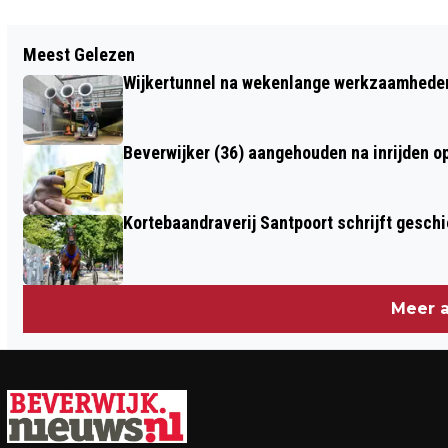
Vorig artikel
Meest Gelezen
NS STATIONS REGIO KENNEMERLAND
Wijkertunnel na wekenlange werkzaamheden
SCOREN REIZIGERSWAARDERING VAN
7,2
Beverwijker (36) aangehouden na inrijden o
Kortebaandraverij Santpoort schrijft gesc
Meer a