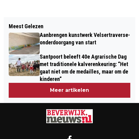
Vorig artikel
Volgend artikel
COCA-COLA ROEPT FRISDRANKEN
Meest Gelezen
PWN ORGANISEERT RONDLEIDINGEN
TERUG OM TE HOOG
Aanbrengen kunstwerk Velsertraverse-
IN ‘GEKERFD’ LANDSCHAP BIJ DE
CHLORAATGEHALTE
onderdoorgang van start
ZUIDERNOLLEN BIJ CASTRICUM
Santpoort beleeft 40e Agrarische Dag
met traditionele kalverenkeuring: “Het
gaat niet om de medailles, maar om de
kinderen”
Meer artikelen