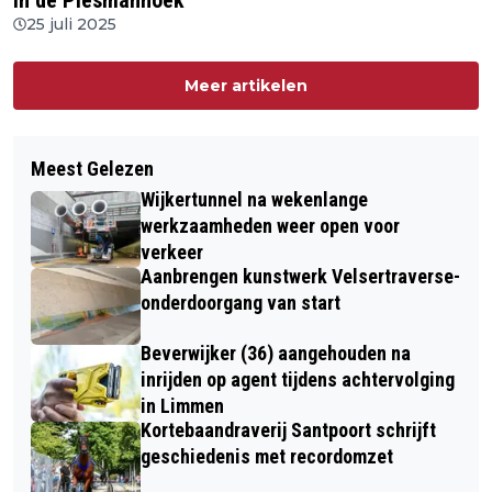
in de Plesmanhoek
25 juli 2025
Meer artikelen
Meest Gelezen
Wijkertunnel na wekenlange
werkzaamheden weer open voor
verkeer
Aanbrengen kunstwerk Velsertraverse-
onderdoorgang van start
Beverwijker (36) aangehouden na
inrijden op agent tijdens achtervolging
in Limmen
Kortebaandraverij Santpoort schrijft
geschiedenis met recordomzet