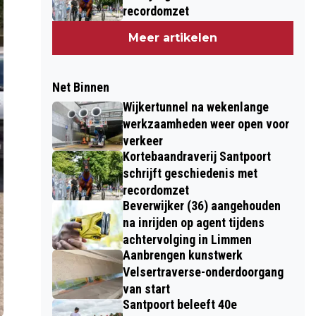
recordomzet
Meer artikelen
Net Binnen
Wijkertunnel na wekenlange
werkzaamheden weer open voor
verkeer
Kortebaandraverij Santpoort
schrijft geschiedenis met
recordomzet
Beverwijker (36) aangehouden
na inrijden op agent tijdens
achtervolging in Limmen
Aanbrengen kunstwerk
Velsertraverse-onderdoorgang
van start
Santpoort beleeft 40e