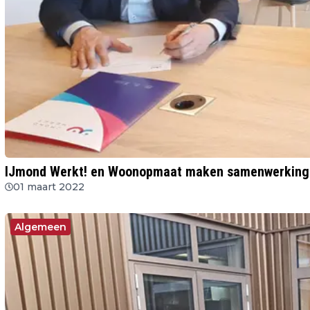
IJmond Werkt! en Woonopmaat maken samenwerking o
01 maart 2022
Algemeen