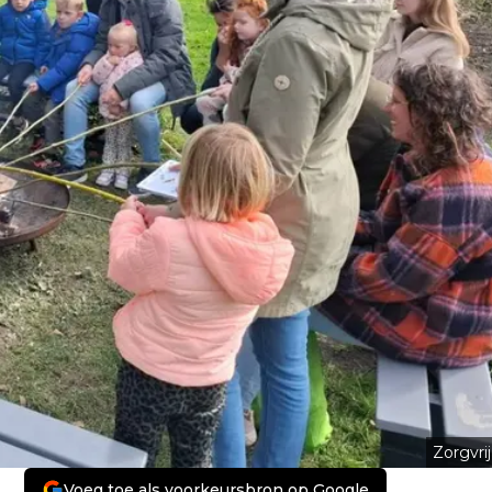
Zorgvrij
Voeg toe als voorkeursbron op Google