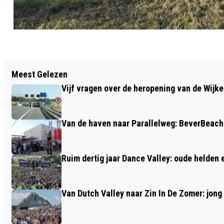
Vorig artikel
Meest Gelezen
SPORTIEF GENIETEN VOOR LEERLINGEN
Vijf vragen over de heropening van de Wijke
HELIOMARE TIJDENS SPECIAL RUN BIJ
DAM TOT DAMLOOP
Van de haven naar Parallelweg: BeverBeach 
Ruim dertig jaar Dance Valley: oude helden
Van Dutch Valley naar Zin In De Zomer: jong