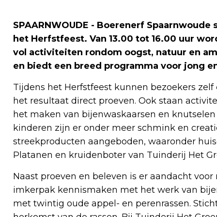
SPAARNWOUDE - Boerenerf Spaarnwoude sta
het Herfstfeest. Van 13.00 tot 16.00 uur 
vol activiteiten rondom oogst, natuur en a
en biedt een breed programma voor jong e
Tijdens het Herfstfeest kunnen bezoekers zel
het resultaat direct proeven. Ook staan activi
het maken van bijenwaskaarsen en knutselen 
kinderen zijn er onder meer schmink en creat
streekproducten aangeboden, waaronder huis
Platanen en kruidenboter van Tuinderij Het G
Naast proeven en beleven is er aandacht voor
imkerpak kennismaken met het werk van bije
met twintig oude appel- en perenrassen. Sticht
herkomst van de rassen. Bij Tuinderij Het Gr