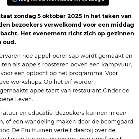
at zondag 5 oktober 2025 in het teken van
worden bezoekers verwelkomd voor een middag
mbacht. Het evenement richt zich op gezinnen
n oud.
f ervaren hoe appel-perensap wordt gemaakt en
teiten als appels roosteren boven een kampvuur,
voor een optocht op het programma. Voor
ieve workshops. Op het erf worden
gemaakte appeltaart van restaurant Onder de
roene Leven.
 natuur en educatie. Bezoekers kunnen in een
n, of een wandeling maken door de boomgaard
ing De Fruittuinen vertelt daarbij over de
oene Leven kunnen bezoekers een proefoogst