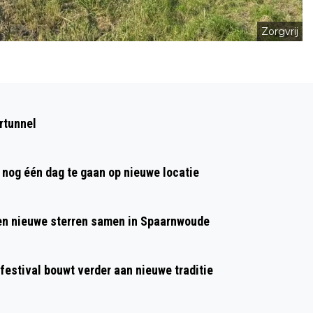
Zorgvrij
Volgend artikel
THEATERVOORSTELLING ‘DOOR EN
rtunnel
ROOSJE’ IN HET KOETSHUIJS
HEEMSKERK
nog één dag te gaan op nieuwe locatie
 en nieuwe sterren samen in Spaarnwoude
 festival bouwt verder aan nieuwe traditie