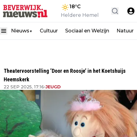
18
°C
Heldere Hemel
Nieuws
Cultuur
Sociaal en Welzijn
Natuur
▼
Theatervoorstelling ‘Door en Roosje’ in het Koetshuijs
Heemskerk
22 SEP 2025, 17:16
•
JEUGD