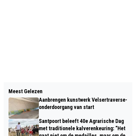
Vorig artikel
Volgend artikel
THEATERVOORSTELLING ‘DOOR EN
Meest Gelezen
NOVA COLLEGE CIOS HAARLEM
ROOSJE’ IN HET KOETSHUIJS
Aanbrengen kunstwerk Velsertraverse-
HOOFDDORP GAAT VOOR VITALITEIT
HEEMSKERK
onderdoorgang van start
EN GEZONDE VOEDING
Santpoort beleeft 40e Agrarische Dag
met traditionele kalverenkeuring: “Het
gaat niet om de medailles, maar om de