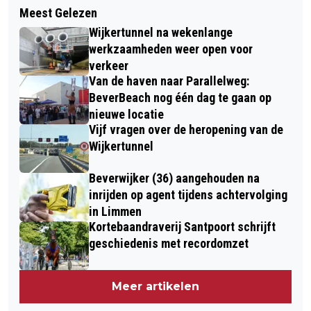
JONGE BESTUURDER VERLIEST
Meest Gelezen
TAALHUIS IJMOND BREIDT
MACHT OVER HET STUUR OP SINT
Wijkertunnel na wekenlange
SPREEKUREN EN AANBOD UIT
AAGTENDIJK
werkzaamheden weer open voor
verkeer
Van de haven naar Parallelweg:
BeverBeach nog één dag te gaan op
nieuwe locatie
Vijf vragen over de heropening van de
Wijkertunnel
Beverwijker (36) aangehouden na
inrijden op agent tijdens achtervolging
in Limmen
Kortebaandraverij Santpoort schrijft
geschiedenis met recordomzet
Meer artikelen