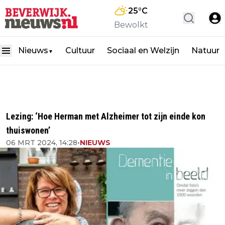
25
°C
Bewolkt
Nieuws
Cultuur
Sociaal en Welzijn
Natuur
▼
Lezing: ‘Hoe Herman met Alzheimer tot zijn einde kon
thuiswonen’
06 MRT 2024, 14:28
•
NIEUWS