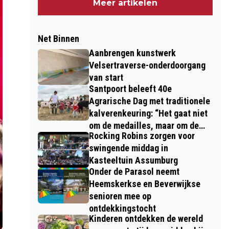
Meer artikelen
Net Binnen
Aanbrengen kunstwerk
Velsertraverse-onderdoorgang
van start
Santpoort beleeft 40e
Agrarische Dag met traditionele
kalverenkeuring: “Het gaat niet
om de medailles, maar om de
Rocking Robins zorgen voor
kinderen”
swingende middag in
Kasteeltuin Assumburg
Onder de Parasol neemt
Heemskerkse en Beverwijkse
senioren mee op
ontdekkingstocht
Kinderen ontdekken de wereld