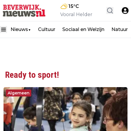
15
°C
Vooral Helder
Nieuws
Cultuur
Sociaal en Welzijn
Natuur
▼
Ready to sport!
Algemeen