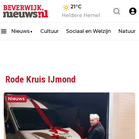
21
°C
Heldere Hemel
Nieuws
Cultuur
Sociaal en Welzijn
Natuur
▼
Rode Kruis IJmond
Nieuws