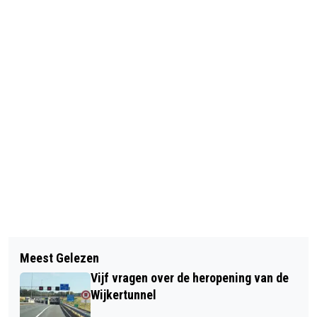
Vorig artikel
Volgend artikel
POLITIE ZET VIJF HARDRIJDERS AAN
Meest Gelezen
SCHOENMAKER HEINE STOPT ERMEE
DE KANT
Vijf vragen over de heropening van de
Wijkertunnel