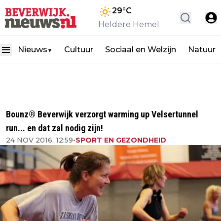
29
°C
Heldere Hemel
Nieuws
Cultuur
Sociaal en Welzijn
Natuur
▼
Bounz® Beverwijk verzorgt warming up Velsertunnel
run... en dat zal nodig zijn!
24 NOV 2016, 12:59
•
SPORT EN GEZONDHEID