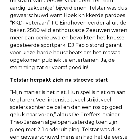
de staart van Zeeuws Vlaanderen er “een
aardig zakcentje” bijverdienen. Telstar was dus
gewaarschuwd want Hoek knikkerde pardoes
“KKD- veteraan’” FC Eindhoven eerder al uit de
beker. 2500 wild enthousiaste Zeeuwen waren
meer dan benieuwd en bevolkten het knusse,
gedateerde sportpark. DJ Fabio stond garant
voor kiezelharde housebeats om het massaal
opgekomen publiek te entertainen. Ja, de
stemming zat er vooraf goed in!
Telstar herpakt zich na stroeve start
“Mijn manier is het niet. Hun spel is niet om aan
te gluren. Veel intensiteit, veel strijd, veel
spelers achter de bal en dan een ros op goed
geluk naar voren,” aldus De Treffers -trainer
Theo Janssen afgelopen zaterdag toen zijn
ploeg met 2-1 onderuit ging. Telstar was dus
een gewaarschuwd mens en had het de eerste