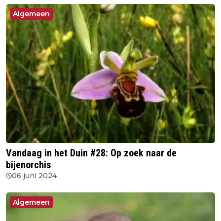
Algemeen
Vandaag in het Duin #28: Op zoek naar de
bijenorchis
06 juni 2024
Algemeen