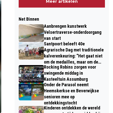
Meer artikelen
Net Binnen
Aanbrengen kunstwerk
Velsertraverse-onderdoorgang
van start
Santpoort beleeft 40e
Agrarische Dag met traditionele
kalverenkeuring: “Het gaat niet
om de medailles, maar om de
Rocking Robins zorgen voor
kinderen”
swingende middag in
Kasteeltuin Assumburg
Onder de Parasol neemt
Heemskerkse en Beverwijkse
senioren mee op
ontdekkingstocht
Kinderen ontdekken de wereld