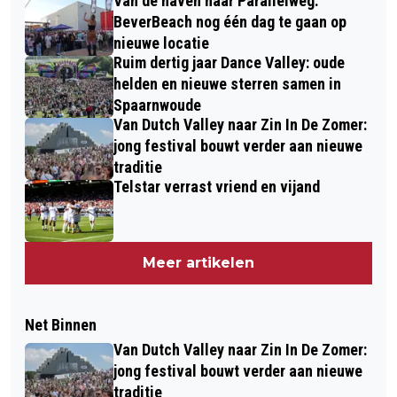
Van de haven naar Parallelweg:
BeverBeach nog één dag te gaan op
nieuwe locatie
Ruim dertig jaar Dance Valley: oude
helden en nieuwe sterren samen in
Spaarnwoude
Van Dutch Valley naar Zin In De Zomer:
jong festival bouwt verder aan nieuwe
traditie
Telstar verrast vriend en vijand
Meer artikelen
Net Binnen
Van Dutch Valley naar Zin In De Zomer:
jong festival bouwt verder aan nieuwe
traditie