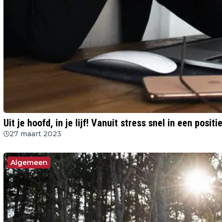
Uit je hoofd, in je lijf! Vanuit stress snel in een posit
27 maart 2023
Algemeen