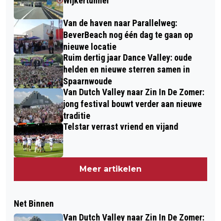
Wijkertunnel
Van de haven naar Parallelweg:
BeverBeach nog één dag te gaan op
nieuwe locatie
Ruim dertig jaar Dance Valley: oude
helden en nieuwe sterren samen in
Spaarnwoude
Van Dutch Valley naar Zin In De Zomer:
jong festival bouwt verder aan nieuwe
traditie
Telstar verrast vriend en vijand
Meer artikelen
Net Binnen
Van Dutch Valley naar Zin In De Zomer: