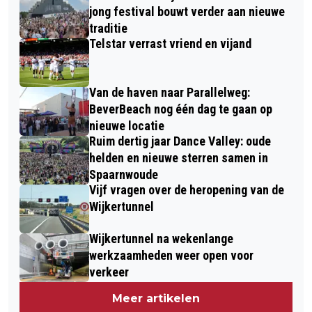
jong festival bouwt verder aan nieuwe
traditie
Telstar verrast vriend en vijand
Van de haven naar Parallelweg:
BeverBeach nog één dag te gaan op
nieuwe locatie
Ruim dertig jaar Dance Valley: oude
helden en nieuwe sterren samen in
Spaarnwoude
Vijf vragen over de heropening van de
Wijkertunnel
Wijkertunnel na wekenlange
werkzaamheden weer open voor
verkeer
Meer artikelen