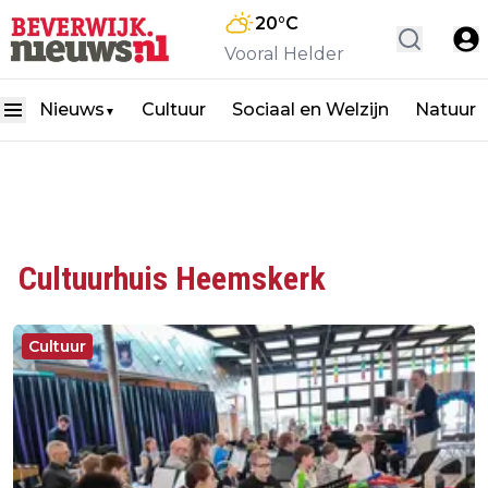
20
°C
Vooral Helder
Nieuws
Cultuur
Sociaal en Welzijn
Natuur
▼
Cultuurhuis Heemskerk
Cultuur