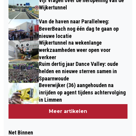
Vijf vragen over de heropening van de
Wijkertunnel
Van de haven naar Parallelweg:
BeverBeach nog één dag te gaan op
nieuwe locatie
Wijkertunnel na wekenlange
werkzaamheden weer open voor
verkeer
Ruim dertig jaar Dance Valley: oude
helden en nieuwe sterren samen in
Spaarnwoude
Beverwijker (36) aangehouden na
inrijden op agent tijdens achtervolging
in Limmen
Meer artikelen
Net Binnen