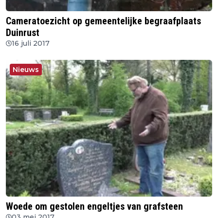
Cameratoezicht op gemeentelijke begraafplaats
Duinrust
16 juli 2017
Nieuws
Woede om gestolen engeltjes van grafsteen
03 mei 2017