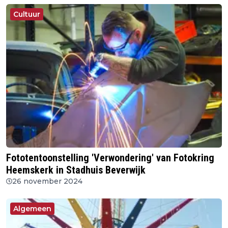
Cultuur
Fototentoonstelling 'Verwondering' van Fotokring
Heemskerk in Stadhuis Beverwijk
26 november 2024
Algemeen