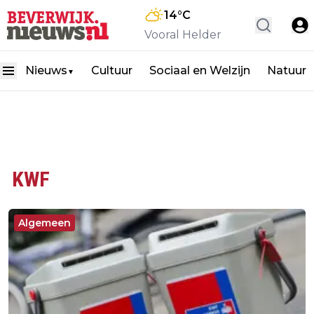
14
°C
Vooral Helder
Nieuws
Cultuur
Sociaal en Welzijn
Natuur
▼
KWF
Algemeen