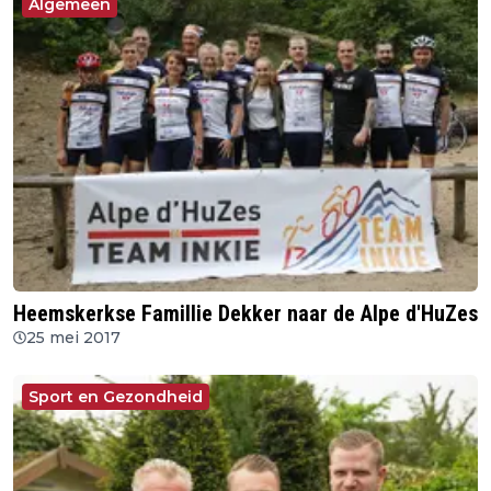
Algemeen
Heemskerkse Famillie Dekker naar de Alpe d'HuZes
25 mei 2017
Sport en Gezondheid