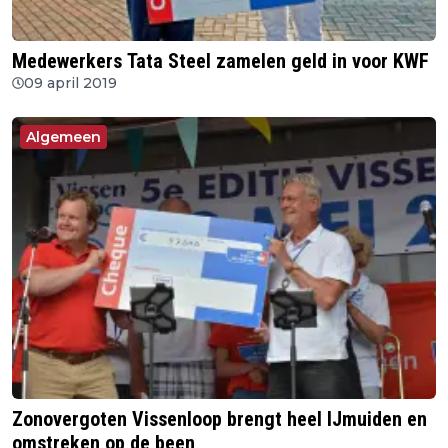
Medewerkers Tata Steel zamelen geld in voor KWF
09 april 2019
Algemeen
Zonovergoten Vissenloop brengt heel IJmuiden en
omstreken op de been