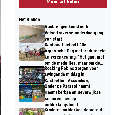
Meer artikelen
Net Binnen
Aanbrengen kunstwerk
Velsertraverse-onderdoorgang
van start
Santpoort beleeft 40e
Agrarische Dag met traditionele
kalverenkeuring: “Het gaat niet
om de medailles, maar om de
Rocking Robins zorgen voor
kinderen”
swingende middag in
Kasteeltuin Assumburg
Onder de Parasol neemt
Heemskerkse en Beverwijkse
senioren mee op
ontdekkingstocht
Kinderen ontdekken de wereld