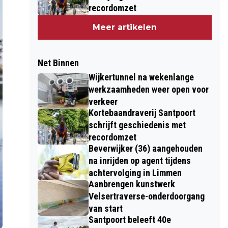
recordomzet
Meer artikelen
Net Binnen
Wijkertunnel na wekenlange
werkzaamheden weer open voor
verkeer
Kortebaandraverij Santpoort
schrijft geschiedenis met
recordomzet
Beverwijker (36) aangehouden
na inrijden op agent tijdens
achtervolging in Limmen
Aanbrengen kunstwerk
Velsertraverse-onderdoorgang
van start
Santpoort beleeft 40e