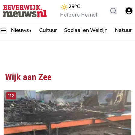
29
°C
Heldere Hemel
Nieuws
Cultuur
Sociaal en Welzijn
Natuur
▼
Wijk aan Zee
112