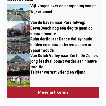
Vijf vragen over de heropening van de
Wijkertunnel
Van de haven naar Parallelweg:
BeverBeach nog één dag te gaan op
nieuwe locatie
Ruim dertig jaar Dance Valley: oude
helden en nieuwe sterren samen in
Spaarnwoude
Van Dutch Valley naar Zin In De Zomer:
jong festival bouwt verder aan nieuwe
traditie
Telstar verrast vriend en vijand
Meer artikelen