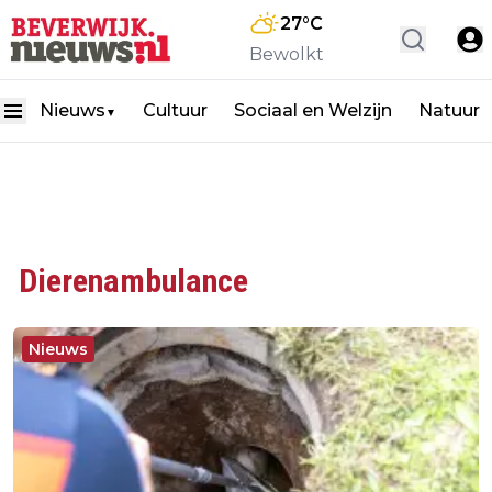
27
°C
Bewolkt
Nieuws
Cultuur
Sociaal en Welzijn
Natuur
▼
Dierenambulance
Nieuws