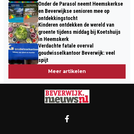
Onder de Parasol neemt Heemskerkse
en Beverwijkse senioren mee op
ontdekkingstocht
Kinderen ontdekken de wereld van
groente tijdens middag bij Koetshuijs
in Heemskerk
Verdachte fatale overval
goudwisselkantoor Beverwijk: veel
spijt
Meer artikelen