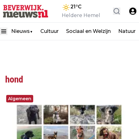
21
°C
Heldere Hemel
Nieuws
Cultuur
Sociaal en Welzijn
Natuur
▼
hond
Algemeen