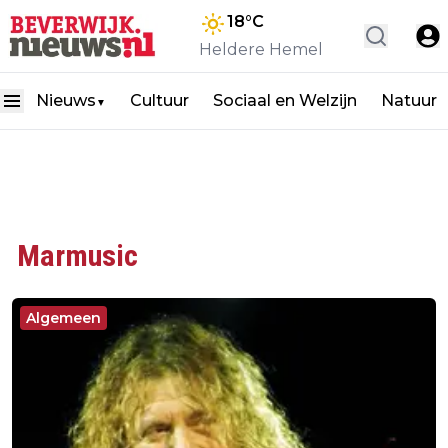
18
°C
Heldere Hemel
Nieuws
Cultuur
Sociaal en Welzijn
Natuur
▼
Marmusic
Algemeen