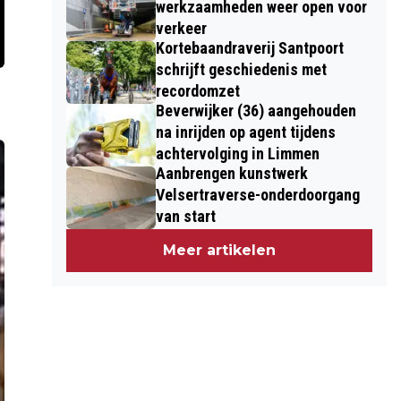
werkzaamheden weer open voor
verkeer
Kortebaandraverij Santpoort
schrijft geschiedenis met
recordomzet
Beverwijker (36) aangehouden
na inrijden op agent tijdens
achtervolging in Limmen
Aanbrengen kunstwerk
Velsertraverse-onderdoorgang
van start
Meer artikelen