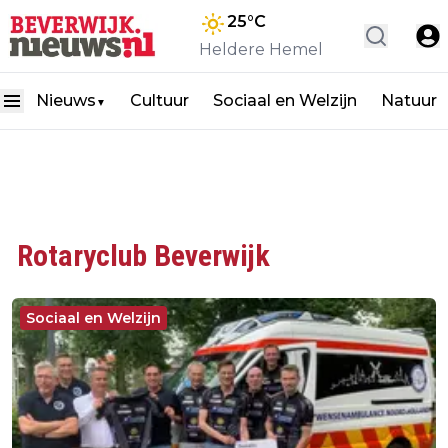
25
°C
Heldere Hemel
Nieuws
Cultuur
Sociaal en Welzijn
Natuur
▼
Rotaryclub Beverwijk
Sociaal en Welzijn