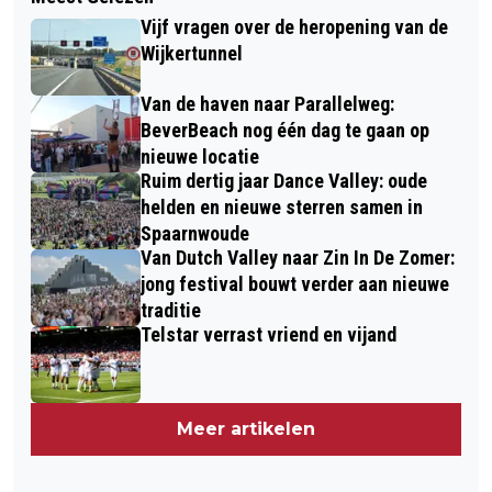
Vijf vragen over de heropening van de
Wijkertunnel
Van de haven naar Parallelweg:
BeverBeach nog één dag te gaan op
nieuwe locatie
Ruim dertig jaar Dance Valley: oude
helden en nieuwe sterren samen in
Spaarnwoude
Van Dutch Valley naar Zin In De Zomer:
jong festival bouwt verder aan nieuwe
traditie
Telstar verrast vriend en vijand
Meer artikelen