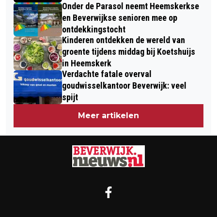
Onder de Parasol neemt Heemskerkse
en Beverwijkse senioren mee op
ontdekkingstocht
Kinderen ontdekken de wereld van
groente tijdens middag bij Koetshuijs
in Heemskerk
Verdachte fatale overval
goudwisselkantoor Beverwijk: veel
spijt
Meer artikelen