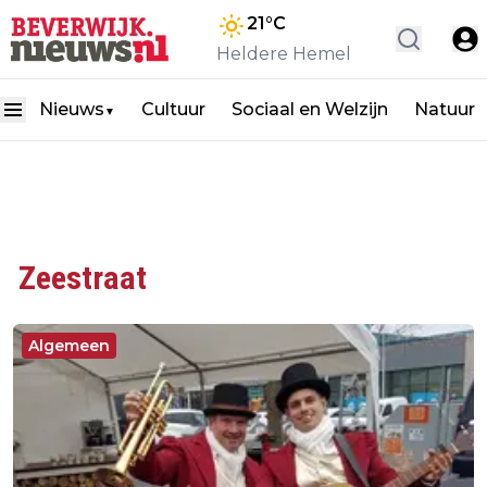
21
°C
Heldere Hemel
Nieuws
Cultuur
Sociaal en Welzijn
Natuur
▼
Zeestraat
Algemeen