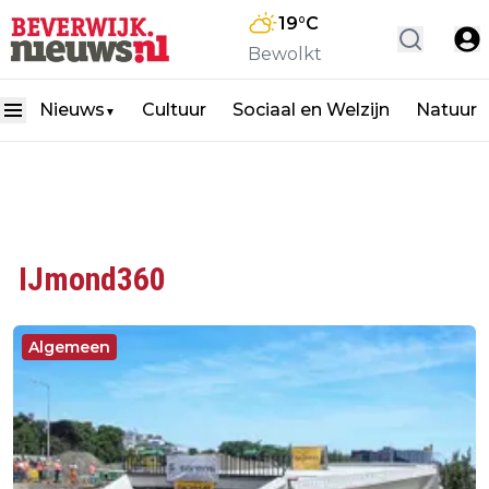
19
°C
Bewolkt
Nieuws
Cultuur
Sociaal en Welzijn
Natuur
▼
IJmond360
Algemeen