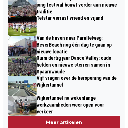
jong festival bouwt verder aan nieuwe
traditie
Telstar verrast vriend en vijand
Van de haven naar Parallelweg:
BeverBeach nog één dag te gaan op
nieuwe locatie
Ruim dertig jaar Dance Valley: oude
helden en nieuwe sterren samen in
Spaarnwoude
Vijf vragen over de heropening van de
Wijkertunnel
Wijkertunnel na wekenlange
werkzaamheden weer open voor
verkeer
Meer artikelen