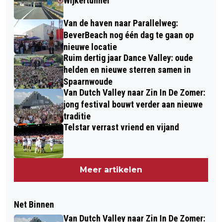
Wijkertunnel
Van de haven naar Parallelweg:
BeverBeach nog één dag te gaan op
nieuwe locatie
Ruim dertig jaar Dance Valley: oude
helden en nieuwe sterren samen in
Spaarnwoude
Van Dutch Valley naar Zin In De Zomer:
jong festival bouwt verder aan nieuwe
traditie
Telstar verrast vriend en vijand
Meer artikelen
Net Binnen
Van Dutch Valley naar Zin In De Zomer: