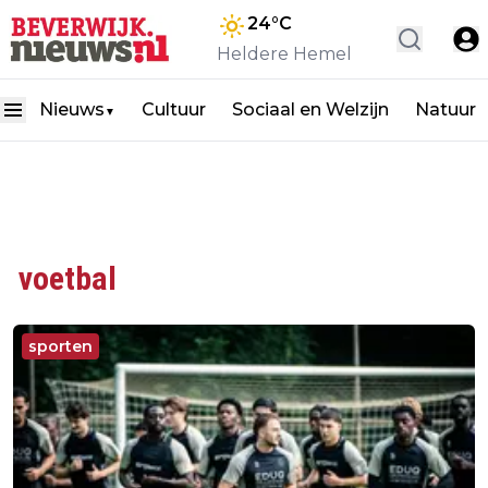
24
°C
Heldere Hemel
Nieuws
Cultuur
Sociaal en Welzijn
Natuur
▼
voetbal
sporten