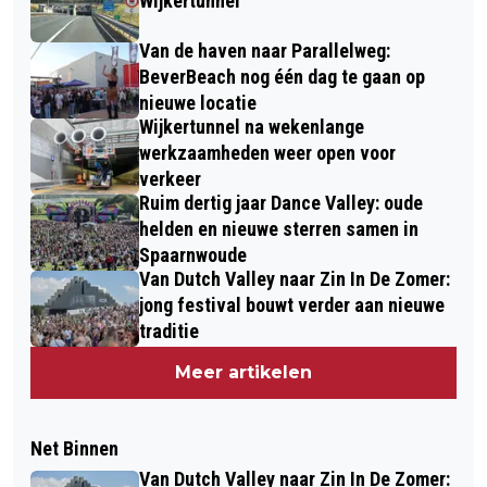
Wijkertunnel
Van de haven naar Parallelweg:
BeverBeach nog één dag te gaan op
nieuwe locatie
Wijkertunnel na wekenlange
werkzaamheden weer open voor
verkeer
Ruim dertig jaar Dance Valley: oude
helden en nieuwe sterren samen in
Spaarnwoude
Van Dutch Valley naar Zin In De Zomer:
jong festival bouwt verder aan nieuwe
traditie
Meer artikelen
Net Binnen
Van Dutch Valley naar Zin In De Zomer: