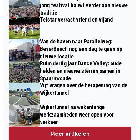
jong festival bouwt verder aan nieuwe
traditie
Telstar verrast vriend en vijand
Van de haven naar Parallelweg:
BeverBeach nog één dag te gaan op
nieuwe locatie
Ruim dertig jaar Dance Valley: oude
helden en nieuwe sterren samen in
Spaarnwoude
Vijf vragen over de heropening van de
Wijkertunnel
Wijkertunnel na wekenlange
werkzaamheden weer open voor
verkeer
Meer artikelen